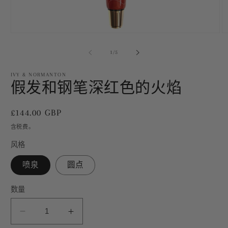
在
模
/
1
/
5
态
窗
IVY & NORMANTON
口
假发和钢笔深红色的火焰
中
打
开
常
£144.00 GBP
媒
体
规
含税费。
文
价
件
风格
格
1
2
喷泉
圆点
数量
减
增