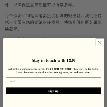
件，以确保这支笔质量可以持续多年。
每个假发和钢笔钢笔都接受标准的短墨盒。我们还包
括一个带有您的钢笔的转换器，使您能够用瓶装墨水
装载笔。
每支笔都带有盒装，带有高级包装。理想的礼物！
从下订单之日起，每支笔是手工制作的，至少需要10
个工作日才能构建。
Stay in touch with I&N
手工制作的笔完成后，您将收到一封电子邮件，其中
10% off your first order
Subscribe to our newsletter to get
. Plus, you'll be the first to
know about new product launches, exciting news, and exclusive offers.
包含预期的交货日期。
Sign up