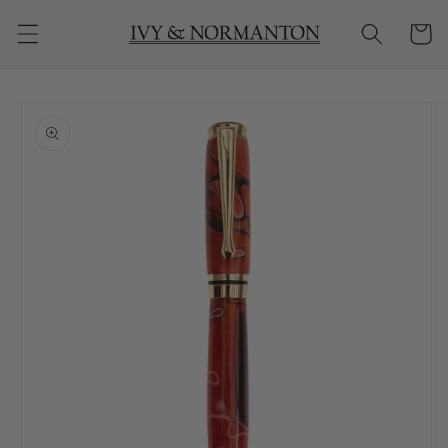
购
跳到内
物
容
车
跳至产
品信息