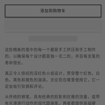
少
加
假
假
添加到购物车
发
发
和
和
钢
钢
笔
笔
深
深
红
红
这些精美的笔中的每一个都是手工挤压和手工制作
色
色
的，以确保每个设计都是独一无二的，并且每支笔的
寿命很长。
的
的
火
火
真正令人惊叹的深红色火焰设计，贯穿整个红色，白
焰
焰
色，黑色和橙色的漩涡。无论您在哪里使用它，它一
的
的
定会吸引钦佩和评论。
数
数
从传统的钢笔，具有经典的剪影和优雅的流量，或带
量
量
有光滑滑行动作的现代圆珠笔。两者都提供高级硬