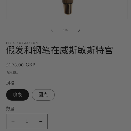
在
模
/
1
/
5
态
窗
IVY & NORMANTON
口
假发和钢笔在威斯敏斯特宫
中
打
开
常
£198.00 GBP
媒
体
规
含税费。
文
价
件
风格
格
1
2
喷泉
圆点
数量
减
增