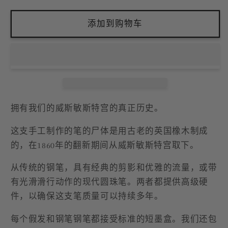
少
加
假
假
添加到购物车
发
发
和
和
钢
钢
笔
笔
在
在
威
威
拥有我们的威斯敏斯特宫的真正历史。
斯
斯
这支手工制作的笔的尸体是用古老的英国橡木制成
敏
敏
的，在1860年的翻新期间从威斯敏斯特宫取下。
斯
斯
特
特
从传统的钢笔，具有经典的剪影和优雅的流量，或带
宫
宫
有光滑滑行动作的现代圆珠笔。两者都提供高级硬
的
的
件，以确保这支笔质量可以持续多年。
数
数
每个假发和钢笔钢笔都接受标准的短墨盒。我们还包
量
量