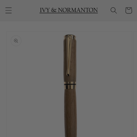
购
跳到内
物
容
车
跳至产
品信息