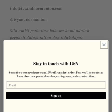
info@ivyandnormanton.com
@ivyandnormanton
Sila ambil perhatian bahawa kami adalah
peruncit dalam talian dan tidak dapat
dikunjungi di alamat pejabat kami.
Pautan cepat
Stay in touch with I&N
10% off your first order
Subscribe to our newsletter to get
. Plus, you'll be the first to
Cari
know about new product launches, exciting news, and exclusive offers.
Perkhidmatan
Sign up
Carta saiz