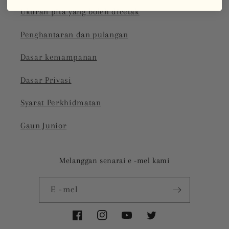
Ukuran pita yang boleh dicetak
Penghantaran dan pulangan
Dasar kemampanan
Dasar Privasi
Syarat Perkhidmatan
Gaun Junior
Melanggan senarai e -mel kami
E -mel
Facebook
Instagram
Youtube
Twitter