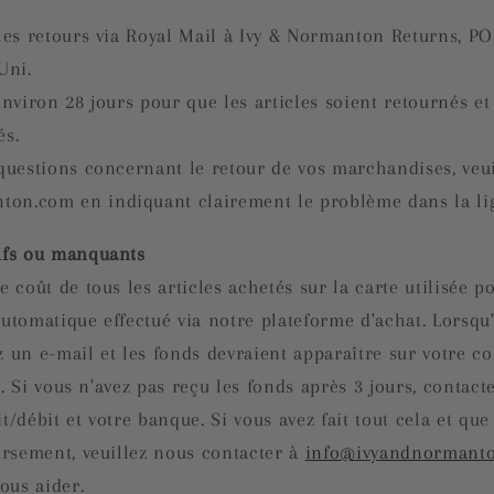
 les retours via Royal Mail à Ivy & Normanton Returns, PO
Uni.
environ 28 jours pour que les articles soient retournés et
és.
 questions concernant le retour de vos marchandises, veui
on.com en indiquant clairement le problème dans la lig
ifs ou manquants
coût de tous les articles achetés sur la carte utilisée pou
automatique effectué via notre plateforme d'achat.
Lorsqu
z un e-mail et les fonds devraient apparaître sur votre 
.
Si vous n'avez pas reçu les fonds après 3 jours, contact
t/débit et votre banque. Si vous avez fait tout cela et que
rsement, veuillez nous contacter à
info@ivyandnormant
ous aider.