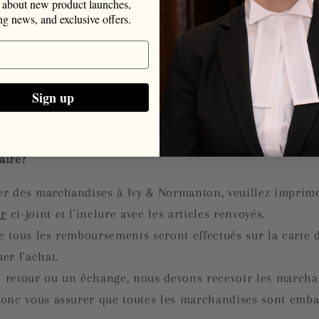
about new product launches,
tournés/échangés parce qu'ils sont défectueux, le client pa
ing news, and exclusive offers.
 un remboursement des frais d'expédition.
tes les marchandises restent sous la responsabilité du cli
illez donc conserver une preuve d'envoi.
Si nous ne recev
Sign up
procéder à un remboursement et/ou à un échange
, alors
rvez le reçu !
aire?
er des marchandises à Ivy & Normanton, veuillez imprime
ur
ci-joint et l'inclure avec les articles renvoyés.
e tous les remboursements seront effectués sur la carte d
uer l'achat.
n retour ou un échange, nous devons recevoir les marcha
 donc vous assurer que toutes les marchandises sont emba