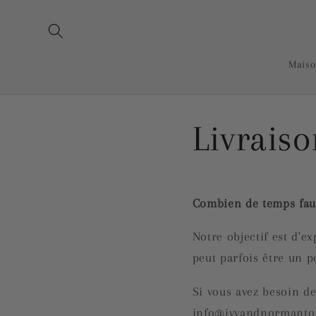
et
passer
au
contenu
Mais
Livraiso
Combien de temps faud
Notre objectif est d'ex
peut parfois être un p
Si vous avez besoin d
info@ivyandnormanton