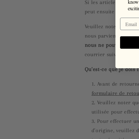
know 
Si les articles sont re
excit
peut ensuite demander
Veuillez noter que tou
nous parviennent, veu
nous ne pouvons pas 
courrier suivi et conse
Qu'est-ce que je dois f
Avant de retourn
formulaire de reto
Veuillez noter qu
utilisée pour effect
Pour effectuer u
d'origine, veuillez