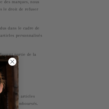
avec des marques, nous
 le droit de refuser
ndus dans le cadre de
articles personnalisés
fassent partie de la
nt. Si les articles
sont pas remboursés.