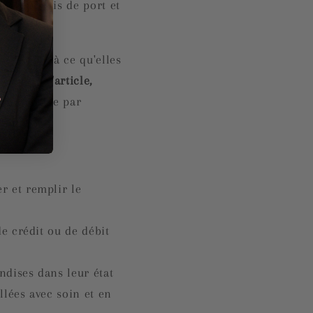
ie les frais de port et
ent jusqu'à ce qu'elles
ons pas l'article,
 envoyez-le par
r et remplir le
e crédit ou de débit
ndises dans leur état
llées avec soin et en