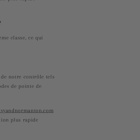
?
ème classe, ce qui
 de notre contrôle tels
odes de pointe de
ivyandnormanton.com
tion plus rapide