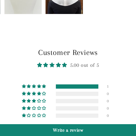
Customer Reviews
5.00 out of 5
1
0
0
0
0
Write a review