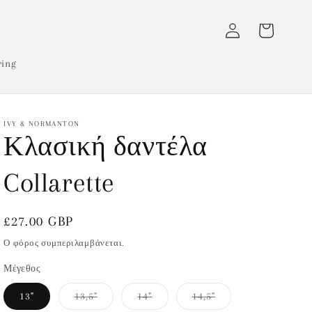
Σύνδεση
Καλάθι
ring
IVY & NORMANTON
Κλασική δαντέλα
Collarette
Κανονική
£27.00 GBP
τιμή
Ο φόρος συμπεριλαμβάνεται.
Μέγεθος
Η
Η
Η
13"
13,5"
14"
14,5"
παραλλαγή
παραλλαγή
παραλλαγή